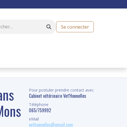
Se connecter
Job News
Boutique
ans
Pour postuler prendre contact avec
Cabinet vétérinaire Vet'Honnelles
 Mons
Téléphone
065/759992
eMail
vethonnelles@gmail.com