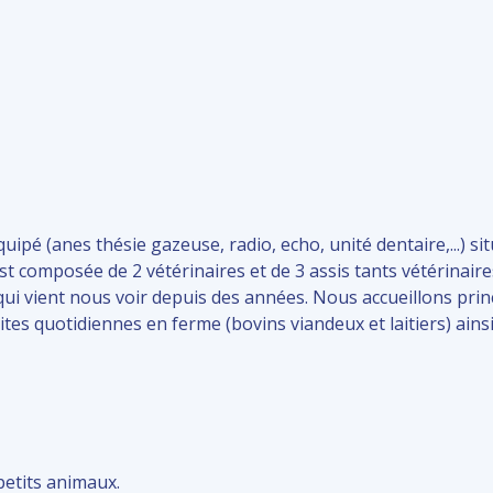
pé (anes thésie gazeuse, radio, echo, unité dentaire,...) si
 composée de 2 vétérinaires et de 3 assis tants vétérinaires
e qui vient nous voir depuis des années. Nous accueillons p
ites quotidiennes en ferme (bovins viandeux et laitiers) ains
 petits animaux.